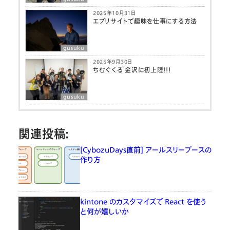
2025年10月31日
エブリサイトで趣味を仕事にする方法
gusuku
2025年9月30日
ちむぐくる 金沢に初上陸！！！
gusuku
関連投稿:
[CybozuDays直前] アールスリーブースの
作り方
kintone のカスタマイズで React を使う
と何が嬉しいか