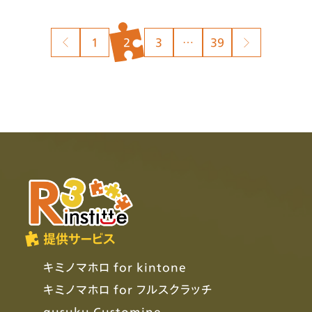
投
1
2
3
…
39
稿
の
ペ
ー
ジ
送
り
提供サービス
キミノマホロ for kintone
キミノマホロ for フルスクラッチ
gusuku Customine