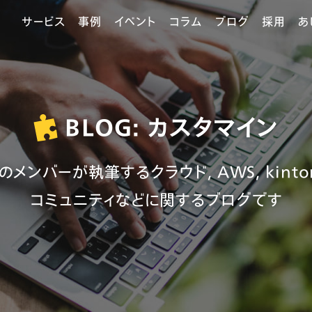
サービス
事例
イベント
コラム
ブログ
採用
あ
BLOG: カスタマイン
3のメンバーが執筆するクラウド, AWS, kinton
コミュニティなどに関するブログです