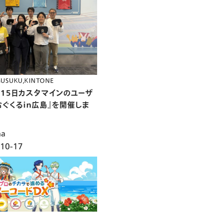
GUSUKU
KINTONE
月15日カスタマインのユーザ
むぐくるin広島』を開催しま
na
10-17