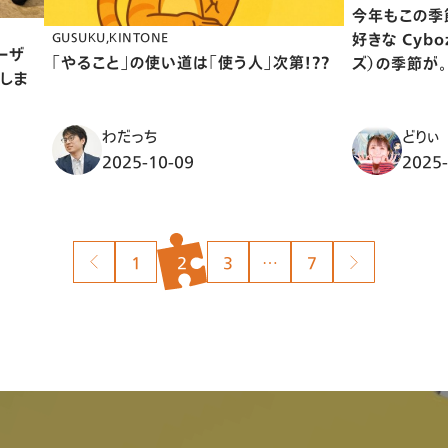
今年もこの季
好きな Cybo
GUSUKU
KINTONE
ーザ
「やること」の使い道は「使う人」次第！？？
ズ）の季節が。
催しま
わだっち
どりぃ
2025-10-09
2025-
投
1
2
3
…
7
稿
の
ペ
ー
ジ
送
り