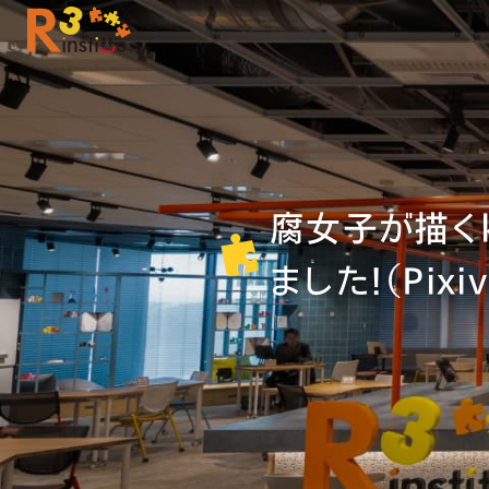
腐女子が描くki
ました！（Pi