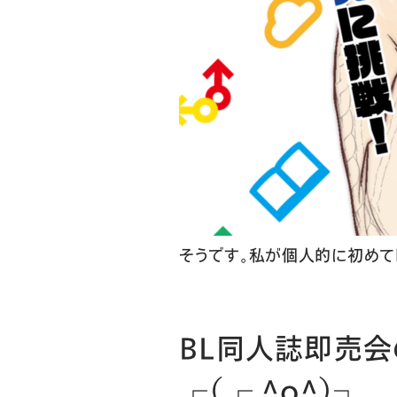
そうです。私が個人的に初めてk
BL同人誌即売会
┌（┌ ＾o＾）┐