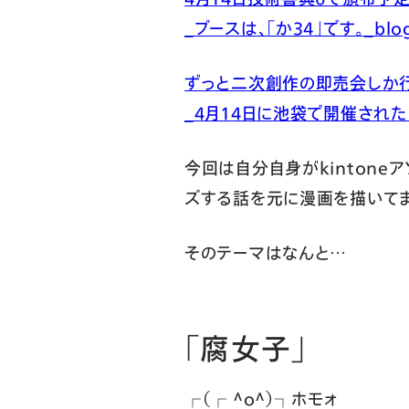
_ブースは、「か34」です。_blog.
ずっと二次創作の即売会しか
_4月14日に池袋で開催された「技
今回は自分自身がkinton
ズする話を元に漫画を描いてま
そのテーマはなんと…
「腐女子」
┌（┌ ＾o＾）┐
ホモォ