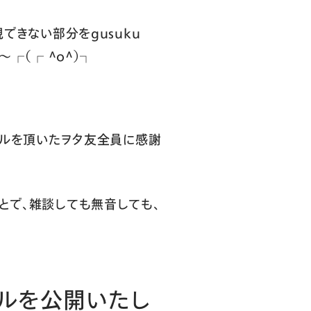
できない部分をgusuku
┌（┌ ＾o＾）┐
エールを頂いたヲタ友全員に感謝
とで、雑談しても無音しても、
プルを公開いたし