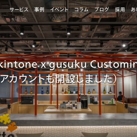
サービス
事例
イベント
コラム
ブログ
採用
あ
ntone x gusuku Custo
xivアカウントも開設しました）