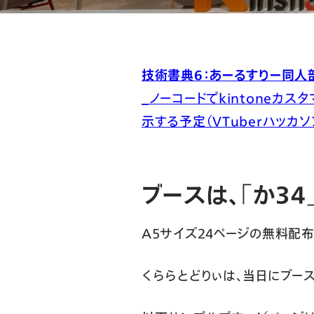
技術書典6：あーるすりー同人部 
_ノーコードでkintoneカス
示する予定（VTuberハッカソンな
ブースは、「か34
A5サイズ24ページの無料配布
くららとどりぃは、当日にブー