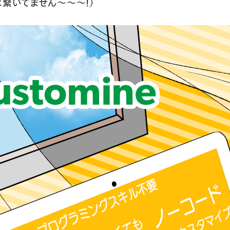
は繋いでません〜〜〜！）