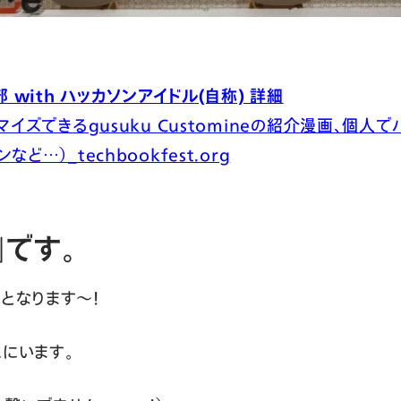
with ハッカソンアイドル(自称) 詳細
タマイズできるgusuku Customineの紹介漫画、個
ど…）_techbookfest.org
」です。
となります〜！
スにいます。