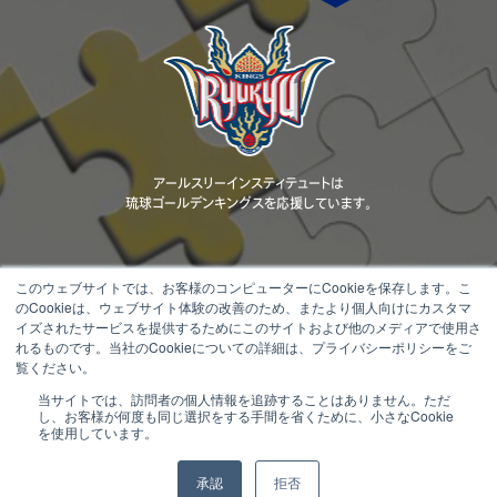
アールスリーインスティテュートは
琉球ゴールデンキングスを応援しています。
このウェブサイトでは、お客様のコンピューターにCookieを保存します。こ
のCookieは、ウェブサイト体験の改善のため、またより個人向けにカスタマ
当ウェブサイトに掲載されているコンテンツ（文章、画像、動画、ロゴ、デザ
イズされたサービスを提供するためにこのサイトおよび他のメディアで使用さ
イン等）の著作権は、当社または正当な権利者に帰属します。 無断転載・
れるものです。当社のCookieについての詳細は、プライバシーポリシーをご
複製・改変・配布等を固く禁じます。
覧ください。
当サイトでは、訪問者の個人情報を追跡することはありません。ただ
Copyright © 2000 - 2026 R3 Institute All Rights Reserved.
し、お客様が何度も同じ選択をする手間を省くために、小さなCookie
を使用しています。
承認
拒否