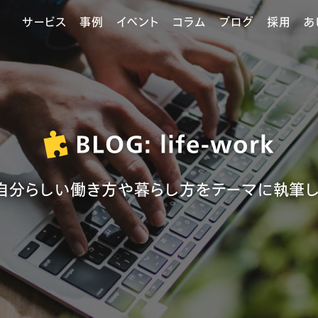
サービス
事例
イベント
コラム
ブログ
採用
あ
BLOG: life-work
、自分らしい働き方や暮らし方をテーマに執筆