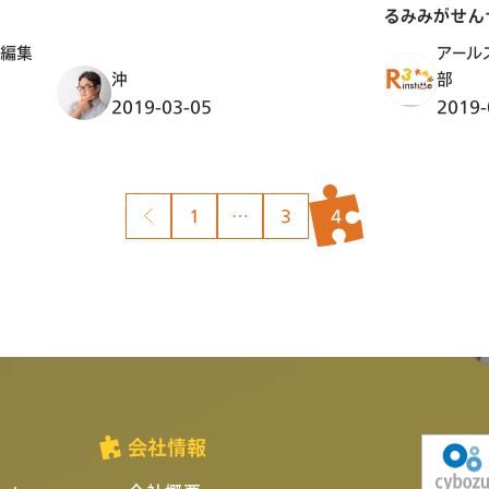
るみみがせん
ト編集
アール
沖
部
2019-03-05
2019-
投
1
…
3
4
稿
の
ペ
ー
ジ
送
り
会社情報