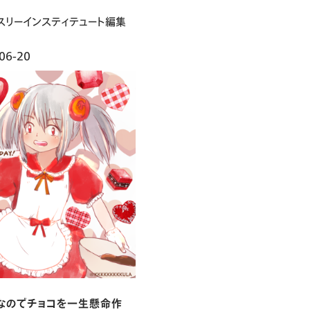
スリーインスティテュート編集
06-20
なのでチョコを一生懸命作