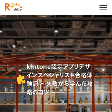
kintone認定アプリデザ
インスペシャリスト合格体
験記 ～失敗から学んだ攻
略のコツ～