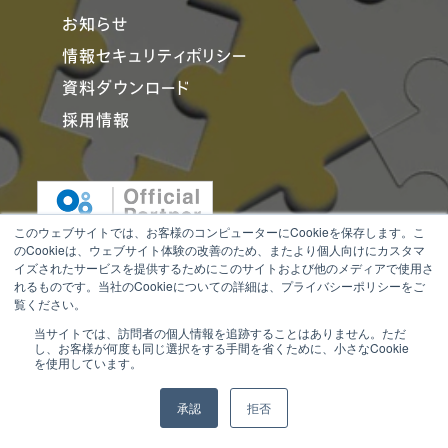
お知らせ
情報セキュリティポリシー
資料ダウンロード
採用情報
このウェブサイトでは、お客様のコンピューターにCookieを保存します。こ
のCookieは、ウェブサイト体験の改善のため、またより個人向けにカスタマ
イズされたサービスを提供するためにこのサイトおよび他のメディアで使用さ
れるものです。当社のCookieについての詳細は、プライバシーポリシーをご
覧ください。
当サイトでは、訪問者の個人情報を追跡することはありません。ただ
し、お客様が何度も同じ選択をする手間を省くために、小さなCookie
を使用しています。
承認
拒否