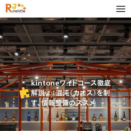
kintoneワイドコース徹底
解説②：混沌（カオス）を制
す、情報整備のススメ