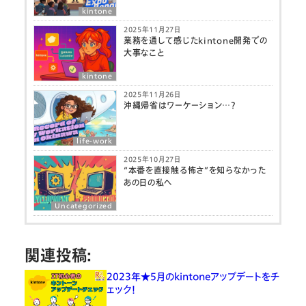
kintone
2025年11月27日
業務を通して感じたkintone開発での
大事なこと
kintone
2025年11月26日
沖縄帰省はワーケーション…？
life-work
2025年10月27日
“本番を直接触る怖さ”を知らなかった
あの日の私へ
Uncategorized
関連投稿:
2023年★5月のkintoneアップデートをチ
ェック！