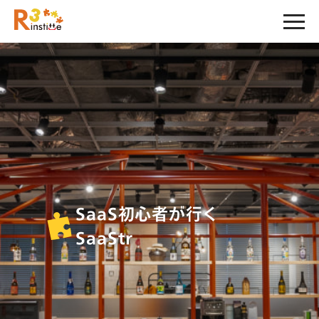
SaaS初心者が行く
SaaStr