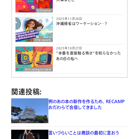
kintone
2025年11月26日
沖縄帰省はワーケーション…？
life-work
2025年10月27日
“本番を直接触る怖さ”を知らなかった
あの日の私へ
Uncategorized
関連投稿:
例のあの本の新作を作るため、 RECAMP
おだわらで合宿してきました
言いづらいことは商談の最初に言おう