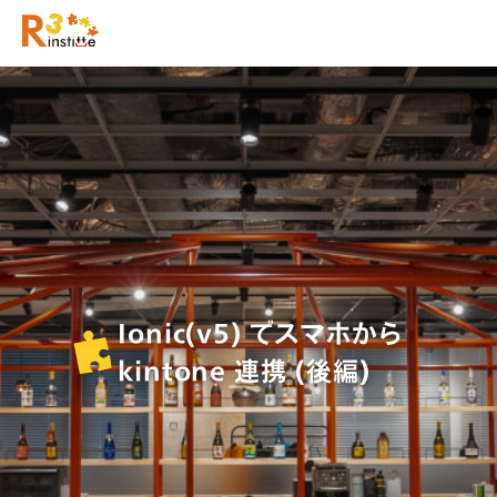
Ionic(v5) でスマホから
kintone 連携 (後編)