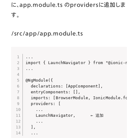
に、app.module.ts のprovidersに追加しま
す。
/src/app/app.module.ts
...

import { LaunchNavigator } from "@ionic-nati
...

@NgModule({

  declarations: [AppComponent],

  entryComponents: [],

  imports: [BrowserModule, IonicModule.forRoo
  providers: [

    ...

    LaunchNavigator,      ← 追加

    ...

  ],

  ...