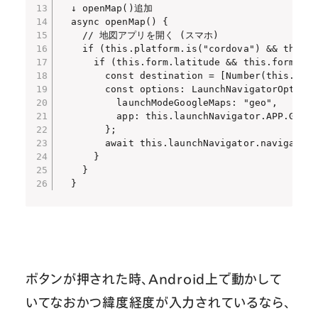
  ↓ openMap()追加

  async openMap() {

    // 地図アプリを開く (スマホ)

    if (this.platform.is("cordova") && this.p
      if (this.form.latitude && this.form.lon
        const destination = [Number(this.form
        const options: LaunchNavigatorOptions
          launchModeGoogleMaps: "geo",

          app: this.launchNavigator.APP.GOOGL
        };

        await this.launchNavigator.navigate(d
      }

    }

  }
ボタンが押された時、Android上で動かして
いてなおかつ緯度経度が入力されているなら、