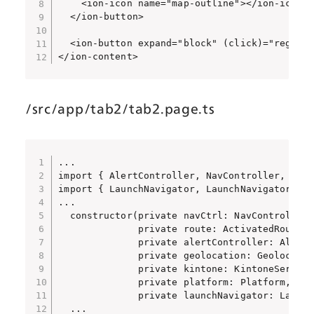
    <ion-icon name="map-outline"></ion-icon>

  </ion-button>

  <ion-button expand="block" (click)="regist
</ion-content>
/src/app/tab2/tab2.page.ts
...

import { AlertController, NavController, Pla
import { LaunchNavigator, LaunchNavigatorOpt
...

  constructor(private navCtrl: NavController,

              private route: ActivatedRoute,

              private alertController: AlertC
              private geolocation: Geolocatio
              private kintone: KintoneService
              private platform: Platform,  
              private launchNavigator: Launc
  ...
