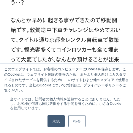
う・・？
なんとか早めに起きる事ができたので移動開
始です。敦賀途中下車チャレンジはやめておい
て、タイトル通り京都をレンタル自転車で散策
です。観光客多くてコインロッカーも全て埋ま
って大変でしたが、なんとか預けることが出来
て身軽に移動できました。
このウェブサイトでは、お客様のコンピューターにCookieを保存します。こ
のCookieは、ウェブサイト体験の改善のため、またより個人向けにカスタマ
イズされたサービスを提供するためにこのサイトおよび他のメディアで使用さ
れるものです。当社のCookieについての詳細は、プライバシーポリシーをご
覧ください。
当サイトでは、訪問者の個人情報を追跡することはありません。ただ
し、お客様が何度も同じ選択をする手間を省くために、小さなCookie
を使用しています。
承認
拒否