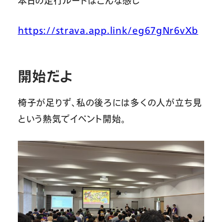
本日の走行ルートはこんな感じ
https://strava.app.link/eg67gNr6vXb
開始だよ
椅子が足りず、私の後ろには多くの人が立ち見
という熱気でイベント開始。