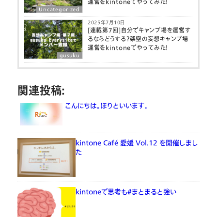
運営をkintoneでやってみた！
Uncategorized
2025年7月10日
[連載第7回]自分でキャンプ場を運営す
るならどうする？架空の妄想キャンプ場
運営をkintoneでやってみた！
gusuku
関連投稿:
こんにちは。ほりといいます。
kintone Café 愛媛 Vol.12 を開催しまし
た
kintoneで思考も#まとまると強い