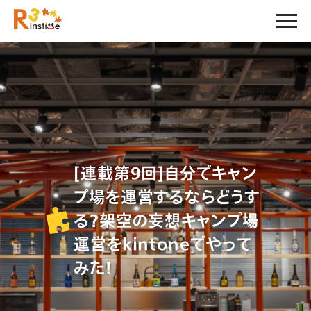
[連載第9回]自分でキャン
プ場を運営するならどうす
る？架空の妄想キャンプ場
運営をkintoneでやって
みた！