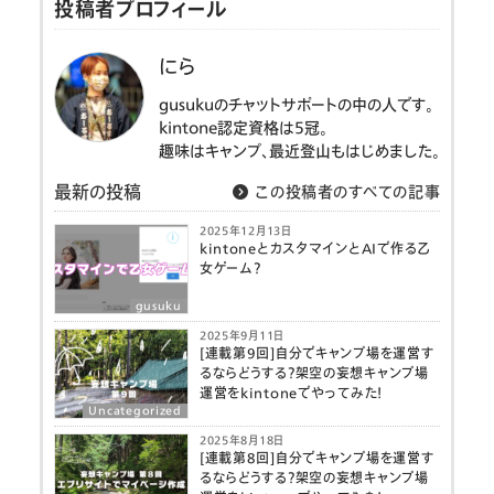
投稿者プロフィール
にら
gusukuのチャットサポートの中の人です。
kintone認定資格は5冠。
趣味はキャンプ、最近登山もはじめました。
最新の投稿
この投稿者のすべての記事
2025年12月13日
kintoneとカスタマインとAIで作る乙
女ゲーム？
gusuku
2025年9月11日
[連載第9回]自分でキャンプ場を運営す
るならどうする？架空の妄想キャンプ場
運営をkintoneでやってみた！
Uncategorized
2025年8月18日
[連載第8回]自分でキャンプ場を運営す
るならどうする？架空の妄想キャンプ場