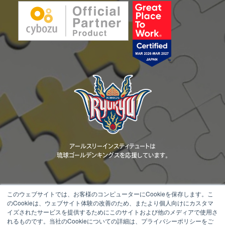
アールスリーインスティテュートは
琉球ゴールデンキングスを応援しています。
このウェブサイトでは、お客様のコンピューターにCookieを保存します。こ
のCookieは、ウェブサイト体験の改善のため、またより個人向けにカスタマ
当ウェブサイトに掲載されているコンテンツ（文章、画像、動画、ロゴ、デザ
イズされたサービスを提供するためにこのサイトおよび他のメディアで使用さ
イン等）の著作権は、当社または正当な権利者に帰属します。 無断転載・
れるものです。当社のCookieについての詳細は、プライバシーポリシーをご
複製・改変・配布等を固く禁じます。