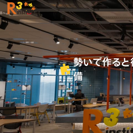
勢いで作ると後
備