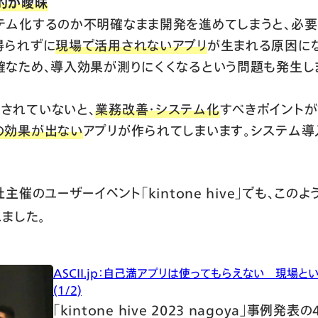
的が曖昧
テム化するのか不明確なまま開発を進めてしまうと、必
得られずに
現場で活用されないアプリ
が生まれる原因にな
確なため、導入効果が測りにくくなるという問題も発生し
されていないと、
業務改善・システム化
すべきポイント
の効果が出ない
アプリが作られてしまいます。システム
催のユーザーイベント「kintone hive」でも、こ
ました。
ASCII.jp：自己満アプリは使ってもらえない 現場
(1/2)
「kintone hive 2023 nagoya」事