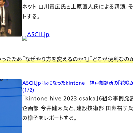
ネット 山川貢広氏と上原直人氏による講演。
トする。
ASCII.jp
ったため「なぜやり方を変えるのか？」「どこが便利なのか
ASCII.jp：灰になったkintone 神戸製鋼所の「
(1/2)
「kintone hive 2023 osaka」6組の
企画部 今井健太氏と、建設技術部 田淵裕子
の様子をレポートする。