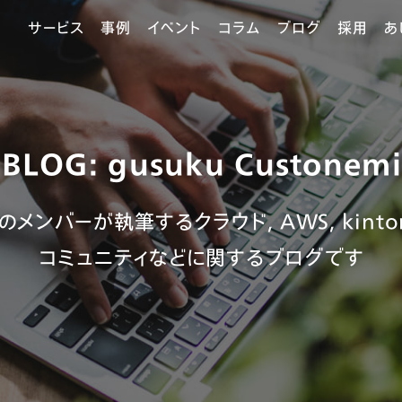
サービス
事例
イベント
コラム
ブログ
採用
あ
BLOG: gusuku Custonem
3のメンバーが執筆するクラウド, AWS, kinton
コミュニティなどに関するブログです