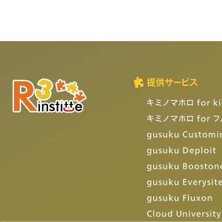
提供サービス
キミノマホロ for ki
キミノマホロ for 
gusuku Customi
gusuku Deploit
gusuku Booston
gusuku Everysit
gusuku Fluxon
Cloud University