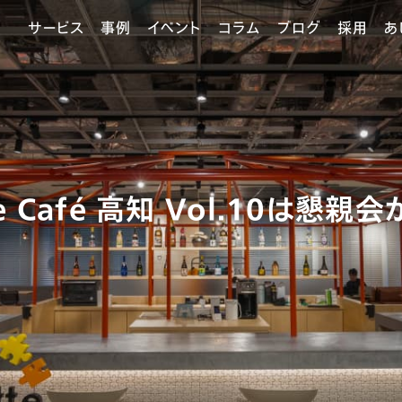
サービス
事例
イベント
コラム
ブログ
採用
あ
ne Café 高知 Vol.10は懇