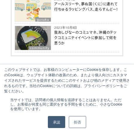
アールスリーや、夢ぬ国（くに）に連れて
行ちゅるラッピングバス、走らすんどー！
gusuku
2023年10月8日
我あしびなーのコミュマネ、沖縄のテッ
クコミュニティイベントに参加して何を
思うか
community
関連投稿:
このウェブサイトでは、お客様のコンピューターにCookieを保存します。こ
のCookieは、ウェブサイト体験の改善のため、またより個人向けにカスタマ
10月のkintoneアップデートもIT初心者が
イズされたサービスを提供するためにこのサイトおよび他のメディアで使用さ
チェックします
れるものです。当社のCookieについての詳細は、プライバシーポリシーをご
覧ください。
当サイトでは、訪問者の個人情報を追跡することはありません。ただ
し、お客様が何度も同じ選択をする手間を省くために、小さなCookie
対策の工夫で差がつく！kintone 認定エキ
を使用しています。
スパート資格試験
承認
拒否