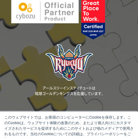
アールスリーインスティテュートは
琉球ゴールデンキングスを応援しています。
このウェブサイトでは、お客様のコンピューターにCookieを保存します。こ
のCookieは、ウェブサイト体験の改善のため、またより個人向けにカスタマ
当ウェブサイトに掲載されているコンテンツ（文章、画像、動画、ロゴ、デザ
イズされたサービスを提供するためにこのサイトおよび他のメディアで使用さ
イン等）の著作権は、当社または正当な権利者に帰属します。 無断転載・
れるものです。当社のCookieについての詳細は、プライバシーポリシーをご
複製・改変・配布等を固く禁じます。