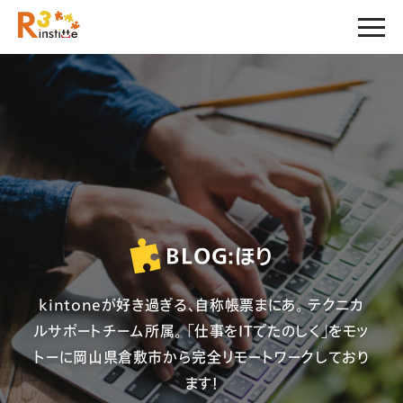
BLOG:
ほり
kintoneが好き過ぎる、自称帳票まにあ。 テクニカ
ルサポートチーム所属。 「仕事をITでたのしく」をモッ
トーに岡山県倉敷市から完全リモートワークしており
ます！