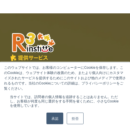
提供サービス
このウェブサイトでは、お客様のコンピューターにCookieを保存します。こ
キミノマホロ for kintone
のCookieは、ウェブサイト体験の改善のため、またより個人向けにカスタマ
イズされたサービスを提供するためにこのサイトおよび他のメディアで使用さ
キミノマホロ for フルスクラッチ
れるものです。当社のCookieについての詳細は、プライバシーポリシーをご
gusuku Customine
覧ください。
当サイトでは、訪問者の個人情報を追跡することはありません。ただ
gusuku Deploit
し、お客様が何度も同じ選択をする手間を省くために、小さなCookie
を使用しています。
gusuku Boostone
gusuku Everysite
承認
拒否
gusuku Fluxon