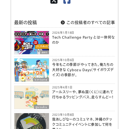
最新の投稿
この投稿者のすべての記事
2026年1月18日
Tech Challenge Party とは一体何な
のか
aws
2025年10月6日
今年もこの季節がやってきた。俺たちの
大好きな Cybozu Days（サイボウズデ
イズ）の季節が。
kintone
2025年4月1日
アールスリーや、夢ぬ国（くに）に連れて
行ちゅるラッピングバス、走らすんどー！
gusuku
2023年10月8日
我あしびなーのコミュマネ、沖縄のテッ
クコミュニティイベントに参加して何を