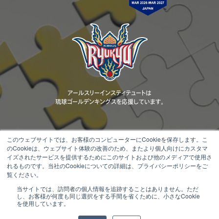
アールスリーインスティテュートは
琉球ゴールデンキングスを応援しています。
このウェブサイトでは、お客様のコンピューターにCookieを保存します。こ
のCookieは、ウェブサイト体験の改善のため、またより個人向けにカスタマ
当ウェブサイトに掲載されているコンテンツ（文章、画像、動画、ロゴ、デザ
イズされたサービスを提供するためにこのサイトおよび他のメディアで使用さ
イン等）の著作権は、当社または正当な権利者に帰属します。 無断転載・
れるものです。当社のCookieについての詳細は、プライバシーポリシーをご
複製・改変・配布等を固く禁じます。
覧ください。
当サイトでは、訪問者の個人情報を追跡することはありません。ただ
Copyright © 2000 - 2026 R3 Institute All Rights Reserved.
し、お客様が何度も同じ選択をする手間を省くために、小さなCookie
を使用しています。