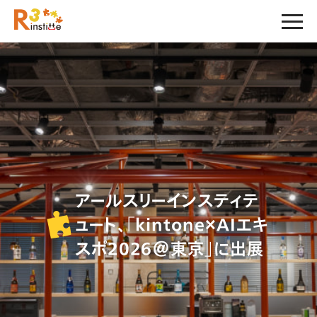
アールスリーインスティテ
ュート、「kintone×AIエキ
スポ2026＠東京」に出展