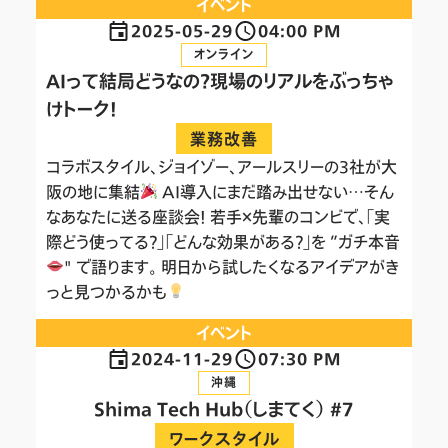
イベント
2025-05-29
04:00 PM
オンライン
AIって結局どうなの？現場のリアルをぶっちゃ
けトーク！
業務改善
コラボスタイル、ジョイゾー、アールスリーの3社が大
阪の地に集結
AI導入にまだ踏み出せない…そん
なあなたに送る座談会！ 若手×先輩のコンビで、「実
際どう使ってる？」「どんな効果がある？」を ”ガチ本音
" で語ります。 明日から試したくなるアイデアがき
っと見つかるかも
イベント
2024-11-29
07:30 PM
沖縄
Shima Tech Hub（しまてく） #7
ワークスタイル