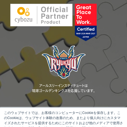
アールスリーインスティテュートは
琉球ゴールデンキングスを応援しています。
このウェブサイトでは、お客様のコンピューターにCookieを保存します。こ
のCookieは、ウェブサイト体験の改善のため、またより個人向けにカスタマ
当ウェブサイトに掲載されているコンテンツ（文章、画像、動画、ロゴ、デザ
イズされたサービスを提供するためにこのサイトおよび他のメディアで使用さ
イン等）の著作権は、当社または正当な権利者に帰属します。 無断転載・