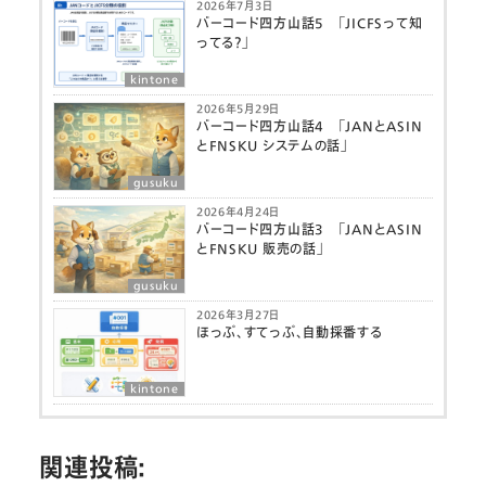
2026年7月3日
バーコード四方山話5 「JICFSって知
ってる？」
kintone
2026年5月29日
バーコード四方山話4 「JANとASIN
とFNSKU システムの話」
gusuku
2026年4月24日
バーコード四方山話3 「JANとASIN
とFNSKU 販売の話」
gusuku
2026年3月27日
ほっぷ、すてっぷ、自動採番する
kintone
関連投稿: