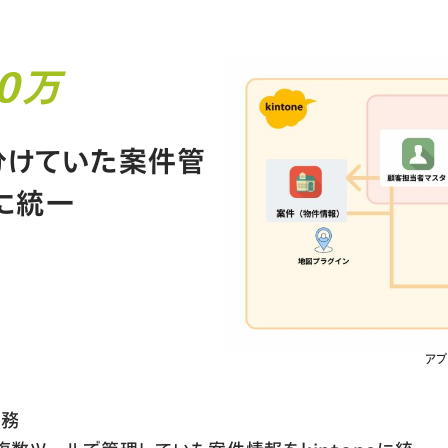
00万
分けていた案件管
eに統一
アプ
業務