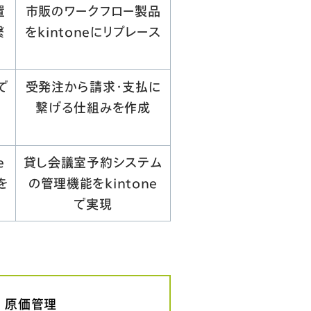
置
市販のワークフロー製品
繋
をkintoneにリプレース
で
受発注から請求・支払に
繋げる仕組みを作成
e
貸し会議室予約システム
を
の管理機能をkintone
で実現
/ 原価管理