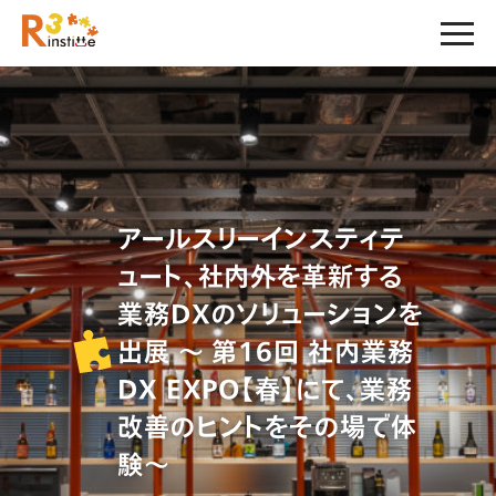
アールスリーインスティテ
ュート、社内外を革新する
業務DXのソリューションを
出展 ～ 第16回 社内業務
DX EXPO【春】にて、業務
改善のヒントをその場で体
験～