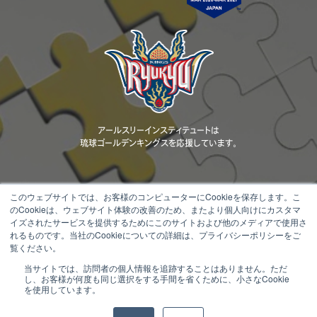
アールスリーインスティテュートは
琉球ゴールデンキングスを応援しています。
このウェブサイトでは、お客様のコンピューターにCookieを保存します。こ
のCookieは、ウェブサイト体験の改善のため、またより個人向けにカスタマ
当ウェブサイトに掲載されているコンテンツ（文章、画像、動画、ロゴ、デザ
イズされたサービスを提供するためにこのサイトおよび他のメディアで使用さ
イン等）の著作権は、当社または正当な権利者に帰属します。 無断転載・
れるものです。当社のCookieについての詳細は、プライバシーポリシーをご
複製・改変・配布等を固く禁じます。
覧ください。
当サイトでは、訪問者の個人情報を追跡することはありません。ただ
Copyright © 2000 - 2026 R3 Institute All Rights Reserved.
し、お客様が何度も同じ選択をする手間を省くために、小さなCookie
を使用しています。