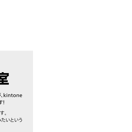
intone
す！
す。
みたいという