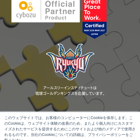
アールスリーインスティテュートは
琉球ゴールデンキングスを応援しています。
このウェブサイトでは、お客様のコンピューターにCookieを保存します。こ
のCookieは、ウェブサイト体験の改善のため、またより個人向けにカスタマ
当ウェブサイトに掲載されているコンテンツ（文章、画像、動画、ロゴ、デザ
イズされたサービスを提供するためにこのサイトおよび他のメディアで使用さ
イン等）の著作権は、当社または正当な権利者に帰属します。 無断転載・
れるものです。当社のCookieについての詳細は、プライバシーポリシーをご
複製・改変・配布等を固く禁じます。
覧ください。