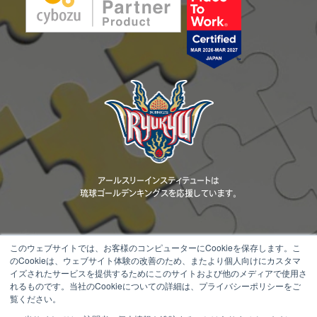
アールスリーインスティテュートは
琉球ゴールデンキングスを応援しています。
このウェブサイトでは、お客様のコンピューターにCookieを保存します。こ
のCookieは、ウェブサイト体験の改善のため、またより個人向けにカスタマ
当ウェブサイトに掲載されているコンテンツ（文章、画像、動画、ロゴ、デザ
イズされたサービスを提供するためにこのサイトおよび他のメディアで使用さ
イン等）の著作権は、当社または正当な権利者に帰属します。 無断転載・
れるものです。当社のCookieについての詳細は、プライバシーポリシーをご
複製・改変・配布等を固く禁じます。
覧ください。