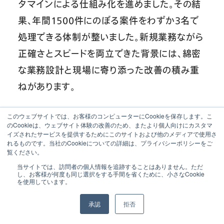
タマインによる仕組み化を進めました。その結
果、年間1500件にのぼる案件をわずか3名で
処理できる体制が整いました。新規業務ながら
正確さとスピードを両立できた背景には、綿密
な業務設計と現場に寄り添った改善の積み重
ねがあります。
「アスベストの調査は法律が関わる業務なの
このウェブサイトでは、お客様のコンピューターにCookieを保存します。こ
のCookieは、ウェブサイト体験の改善のため、またより個人向けにカスタマ
で、確認漏れや記載ミスは許されません。特に
イズされたサービスを提供するためにこのサイトおよび他のメディアで使用さ
れるものです。当社のCookieについての詳細は、プライバシーポリシーをご
事務側で起こりうるミスは、仕組みで極力防げ
覧ください。
るようにしておきたかったんです。誰かの記憶
当サイトでは、訪問者の個人情報を追跡することはありません。ただ
し、お客様が何度も同じ選択をする手間を省くために、小さなCookie
や注意力に頼るのではなく、ちゃんとチェック
を使用しています。
が通った状態をつくり、安心して業務を進めら
承認
拒否
れるようにしたかったんです」（坂本氏）