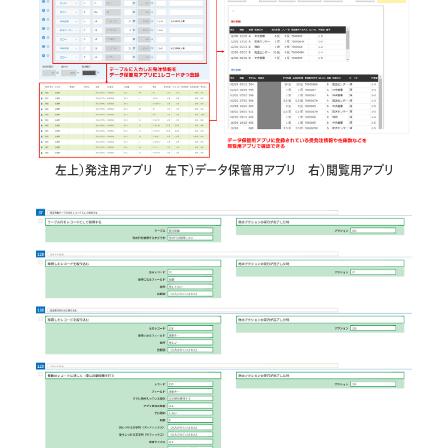
左上）発注用アプリ 左下）データ保管用アプリ 右）閲覧用アプリ