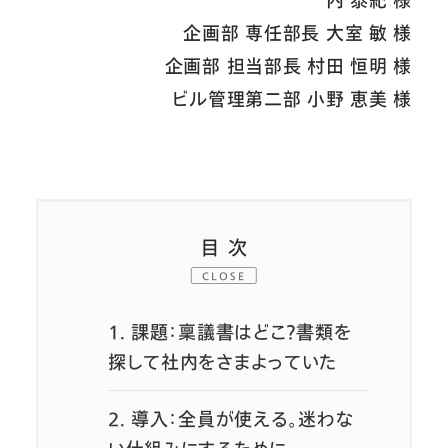
内 泰紀 様
企画部 専任部長 大室 敏 様
企画部 担当部長 村田 恒明 様
ビル管理第二部 小野 恵美 様
目次
CLOSE
1.
課題：稟議書はどこ？書類を
探して社内をさまよっていた
2.
導入：全員が使える。迷わな