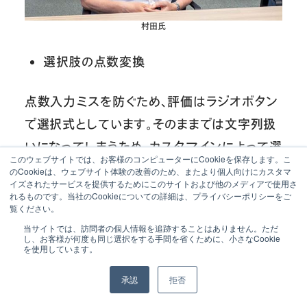
村田氏
選択肢の点数変換
点数入力ミスを防ぐため、評価はラジオボタン
で選択式としています。そのままでは文字列扱
いになってしまうため、カスタマインによって選
このウェブサイトでは、お客様のコンピューターにCookieを保存します。こ
択肢を数値に変換。自動で合計・平均・スコア
のCookieは、ウェブサイト体験の改善のため、またより個人向けにカスタマ
イズされたサービスを提供するためにこのサイトおよび他のメディアで使用さ
が計算されるようになっています。
れるものです。当社のCookieについての詳細は、プライバシーポリシーをご
覧ください。
当サイトでは、訪問者の個人情報を追跡することはありません。ただ
評価項目ごとの満点の違いに対応
し、お客様が何度も同じ選択をする手間を省くために、小さなCookie
を使用しています。
ビルや評価項目によって満点が80点・100点
承認
拒否
など異なる場合もあります。それぞれに応じた