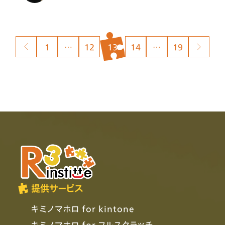
投
1
…
12
13
14
…
19
稿
の
ペ
ー
ジ
送
り
提供サービス
キミノマホロ for kintone
キミノマホロ for フルスクラッチ